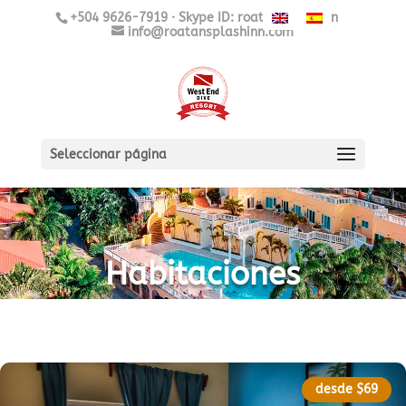
+504 9626-7919 · Skype ID: roatansplashinn
info@roatansplashinn.com
Seleccionar página
Habitaciones
desde $69